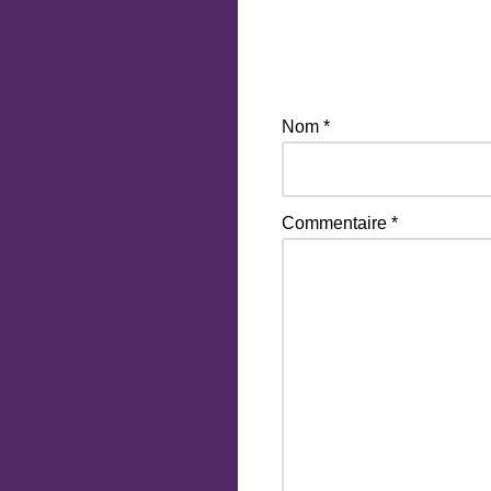
Laisser un comm
Votre adresse e-mail ne se
Nom
*
Commentaire
*