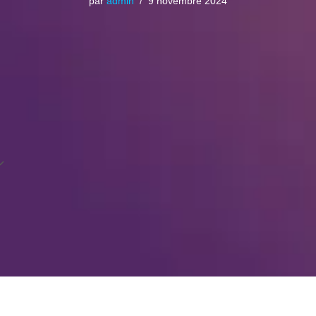
par
admin
9 novembre 2024
Calendrier Google
iCalendar