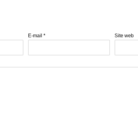
entaire
ra pas publiée.
Les champs obligatoires sont indiqués avec
*
E-mail
*
Site web