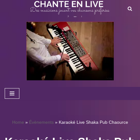
Aller
au
contenu
Home
»
Évènements
»
Karaoké Live Shaka Pub Chaource