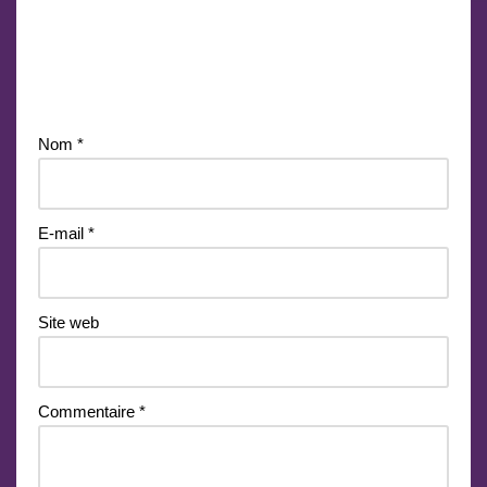
Laisser un commentaire
Votre adresse e-mail ne sera pas publiée.
Les champs
obligatoires sont indiqués avec
*
Nom
*
E-mail
*
Site web
Commentaire
*