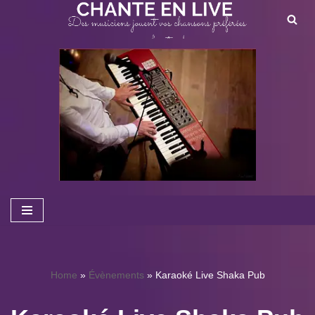
Aller
au
contenu
Home
»
Évènements
»
Karaoké Live Shaka Pub