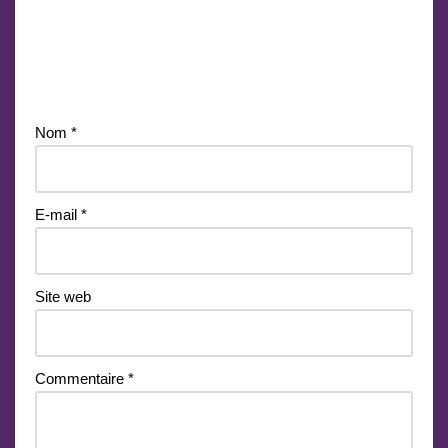
Laisser un commentaire
Votre adresse e-mail ne sera pas publiée.
Les champs
obligatoires sont indiqués avec
*
Nom
*
E-mail
*
Site web
Commentaire
*