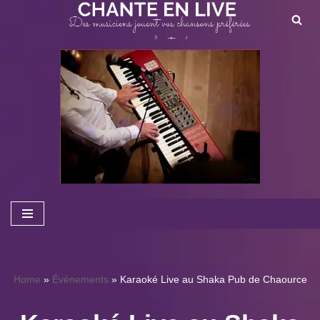
Aller
au
contenu
Home
»
Évènements
»
Karaoké Live au Shaka Pub de Chaource