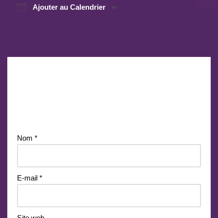
Ajouter au Calendrier
Télécharger ICS
Calendrier Google
Laisser un commentaire
Votre adresse e-mail ne sera pas publiée.
Les champs
obligatoires sont indiqués avec
*
Nom
*
E-mail
*
Site web