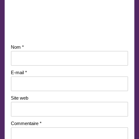
Laisser un commentaire
Votre adresse e-mail ne sera pas publiée.
Les champs
obligatoires sont indiqués avec
*
Nom
*
E-mail
*
Site web
Commentaire
*