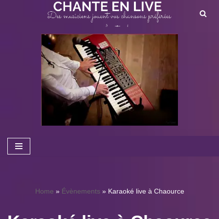
Aller
au
contenu
Home
»
Évènements
»
Karaoké live à Chaource