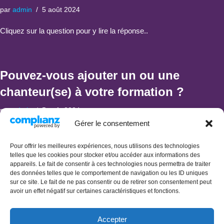
par
admin
5 août 2024
Cliquez sur la question pour y lire la réponse..
Pouvez-vous ajouter un ou une
chanteur(se) à votre formation ?
par
admin
5 août 2024
Gérer le consentement
Cliquez sur la question pour y lire la réponse..
Pour offrir les meilleures expériences, nous utilisons des technologies
telles que les cookies pour stocker et/ou accéder aux informations des
appareils. Le fait de consentir à ces technologies nous permettra de traiter
des données telles que le comportement de navigation ou les ID uniques
sur ce site. Le fait de ne pas consentir ou de retirer son consentement peut
avoir un effet négatif sur certaines caractéristiques et fonctions.
1
2
3
Suivant »
Accepter