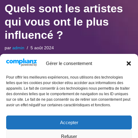
Quels sont les artistes
qui vous ont le plus
influencé ?
par
admin
5 août 2024
Gérer le consentement
Sting, Cabrel, Goldman, Gainsbourg, Téléphone, Rita Mitsouko,
Pour offrir les meilleures expériences, nous utilisons des technologies
U2, Beatles, Pink Floyd, William Sheller, toute la variété
telles que les cookies pour stocker et/ou accéder aux informations des
française et anglosaxone.
appareils. Le fait de consentir à ces technologies nous permettra de traiter
des données telles que le comportement de navigation ou les ID uniques
sur ce site. Le fait de ne pas consentir ou de retirer son consentement peut
avoir un effet négatif sur certaines caractéristiques et fonctions.
Accepter
Refuser