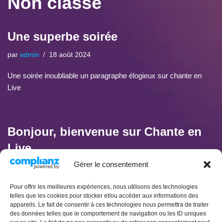
Non classé
Une superbe soirée
par
admin
18 août 2024
Une soirée inoubliable un paragraphe élogieux sur chante en
Live
Bonjour, bienvenue sur Chante en
Live
Gérer le consentement
par
admin
8 novembre 2023
1 commentaire
Bienvenue sur https://www/chanteenlive.fr, Rejoignez nous sur
Pour offrir les meilleures expériences, nous utilisons des technologies
telles que les cookies pour stocker et/ou accéder aux informations des
scène pour chanter vos chansons préférées en Live
appareils. Le fait de consentir à ces technologies nous permettra de traiter
des données telles que le comportement de navigation ou les ID uniques