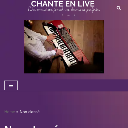
Aller
au
contenu
Home
»
Non classé